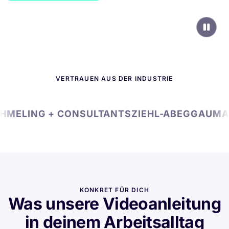
SCROLLEN
VERTRAUEN AUS DER INDUSTRIE
MELING + CONSULTANTS
ZIEHL-ABEGG
AUMA
M
KONKRET FÜR DICH
Was unsere Videoanleitung
in deinem Arbeitsalltag