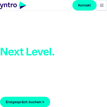
Kontakt
Videoanleitung.
Next Level.
Wir produzieren interaktive, mehrsprachige
Videoanleitungen für Montage und Service.
Gedreht am echten Gerät, in der Sprache deiner
Nutzer.
Erstgespräch buchen
Referenzen ansehen